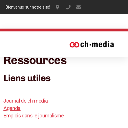
Bienvenue sur notre site!
Case postale 17, 1422 Grandson, Su
+41 79 230 73 19
info@ch-media.ch
Accueil
Ressources
Présentation
Ressources
Comité
Liens utiles
Statuts
Boutique
Journal de ch-media
FAQ
Agenda
Emplois dans le journalisme