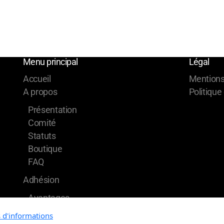
Menu principal
Légal
Accueil
Mentions
A propos
Politique
Présentation
Comité
Statuts
Boutique
FAQ
Adhésion
Avantages
Réglement d'admission
s d'informations
Demande d'adhésion