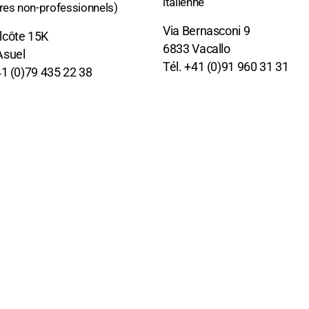
italienne
s non-professionnels)
Via Bernasconi 9
lcôte 15K
6833 Vacallo
Asuel
Tél. +41 (0)91 960 31 31
41 (0)79 435 22 38