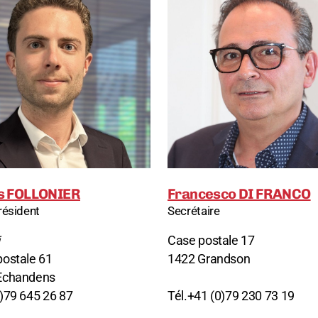
s FOLLONIER
Francesco DI FRANCO
résident
Secrétaire
Case postale 17
postale 61
1422 Grandson
Echandens
)79 645 26 87
Tél.+41 (0)79 230 73 19