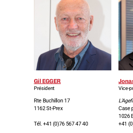
Gil EGGER
Jona
Président
Vice-p
Rte Buchillon 17
L'Agefi
1162 St-Prex
Case 
1026 
Tél. +41 (0)76 567 47 40
+41 (0