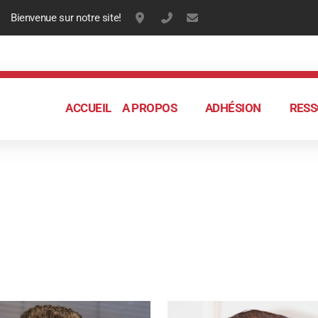
Bienvenue sur notre site!
Case postale 17, 1422 Grandson, Sui
+41 79 230 73 19
info@ch-media.ch
ACCUEIL
A PROPOS
ADHÉSION
RESS